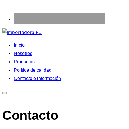
Saltar
al
Inicio
contenido
Nosotros
Productos
Política de calidad
Contacto e información
Alternar
la
Contacto
barra
lateral