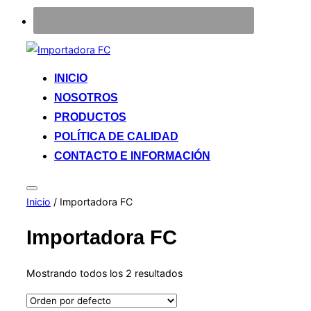
Saltar
al
INICIO
contenido
NOSOTROS
PRODUCTOS
POLÍTICA DE CALIDAD
CONTACTO E INFORMACIÓN
Alternar
Inicio
/ Importadora FC
la
barra
lateral
Importadora FC
y
la
navegación
Mostrando todos los 2 resultados