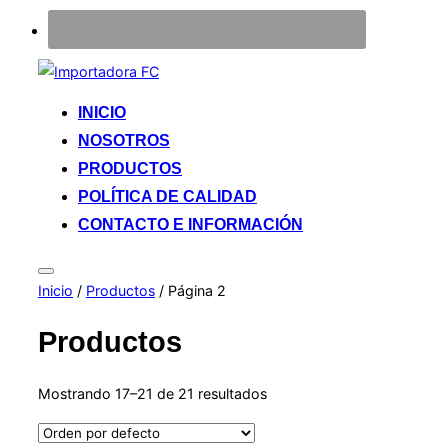
Saltar
al
INICIO
contenido
NOSOTROS
PRODUCTOS
POLÍTICA DE CALIDAD
CONTACTO E INFORMACIÓN
Alternar
Inicio
/
Productos
/ Página 2
la
barra
lateral
Productos
y
la
navegación
Mostrando 17–21 de 21 resultados